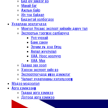
Бид юу хийдэг вэ
Манай баг
Ажлын байр
Ил тод байдал
Бидэнтэй холбогдох
Худалдаа эрхлэгчдэд
Монгол Улсаас экспорт хийхийн давуу тал
Экспортын тэргүүлэх салбарууд
Уул уурхай
Банк санхүү
Эрчим хүч, дэд бүтэц
Аялал жуулчлал
ХАА, Ноос ноолуур
ХАА, Мах
Гадаад зах зээл
Хэрхэн экспорт хийх вэ
Экспортлогчдод үзүүлэх дэмжлэг
Чөлөөт худалдааны хэлэлцээрүүд
Мэдээ мэдээлэл
Арга хэмжээнүүд
Гадаад арга хэмжээ
Дотоод арга хэмжээ