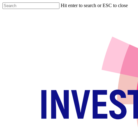
Skip
Hit enter to search or ESC to close
to
Close
main
Search
content