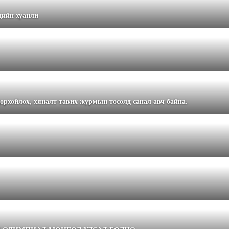
дийн хуанли
орхойлох, хяналт тавих журмын төсөлд санал авч байна.