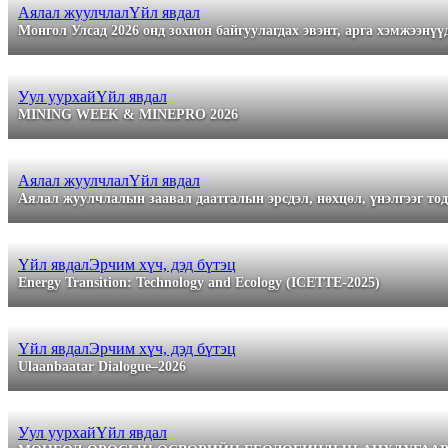
Аялал жуулчлал
Үйл явдал
Монгол Улсад 2026 онд зохион байгуулагдах эвэнт, арга хэмжээнүү
Уул уурхай
Үйл явдал
MINING WEEK & MINEPRO 2026
Аялал жуулчлал
Үйл явдал
Аялал жуулчлалын заавал даатгалын эрсдэл, нөхцөл, үнэлгээг тод
Үйл явдал
Эрчим хүч, дэд бүтэц
Energy Transition: Technology and Ecology (ICETTE‑2025)
Үйл явдал
Эрчим хүч, дэд бүтэц
Ulaanbaatar Dialogue–2026
Уул уурхай
Үйл явдал