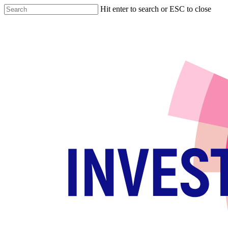
Skip
Hit enter to search or ESC to close
to
Close
main
Search
content