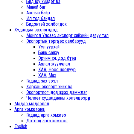
Бид юу хийдэг вэ
Манай баг
Ажлын байр
Ил тод байдал
Бидэнтэй холбогдох
Худалдаа эрхлэгчдэд
Монгол Улсаас экспорт хийхийн давуу тал
Экспортын тэргүүлэх салбарууд
Уул уурхай
Банк санхүү
Эрчим хүч, дэд бүтэц
Аялал жуулчлал
ХАА, Ноос ноолуур
ХАА, Мах
Гадаад зах зээл
Хэрхэн экспорт хийх вэ
Экспортлогчдод үзүүлэх дэмжлэг
Чөлөөт худалдааны хэлэлцээрүүд
Мэдээ мэдээлэл
Арга хэмжээнүүд
Гадаад арга хэмжээ
Дотоод арга хэмжээ
English